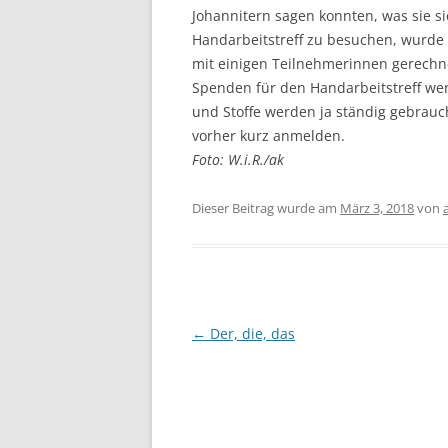
Johannitern sagen konnten, was sie s
Handarbeitstreff zu besuchen, wurde
mit einigen Teilnehmerinnen gerechn
Spenden für den Handarbeitstreff w
und Stoffe werden ja ständig gebrauc
vorher kurz anmelden.
Foto: W.i.R./ak
Dieser Beitrag wurde am
März 3, 2018
von
Beitragsnavigation
←
Der, die, das