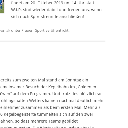
findet am 20. Oktober 2019 um 14 Uhr statt.
W.i.R. sind wieder dabei und freuen uns, wenn
sich noch Sportsfreunde anschließen!
von
ak
unter
Frauen
,
Sport
veröffentlicht.
Bereits zum zweiten Mal stand am Sonntag ein
gemeinsamer Besuch der Kegelbahn im „Goldenen
Löwen“ auf dem Programm. Und trotz des plötzlich so
frühlingshaften Wetters kamen nochmal deutlich mehr
Teilnehmer zusammen als beim ersten Mal. Mehr als
30 Kegelbegeisterte tummelten sich auf den zwei
Bahnen, so dass mehrere Teams gebildet
werden mussten. Die Wartezeiten wurden aber in